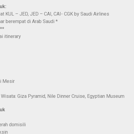
uk:
at KUL – JED, JED – CAI, CAI- CGK by Saudi Airlines
ar berempat di Arab Saudi *
**
 itinerary
i Mesir
 Wisata: Giza Pyramid, Nile Dinner Cruise, Egyptian Museum
uk
erah domisili
ksin