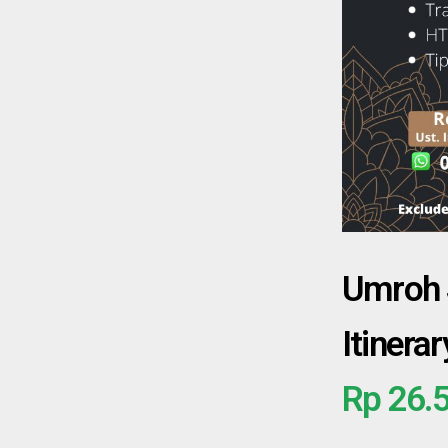
Umroh S
Itinera
Rp 26.