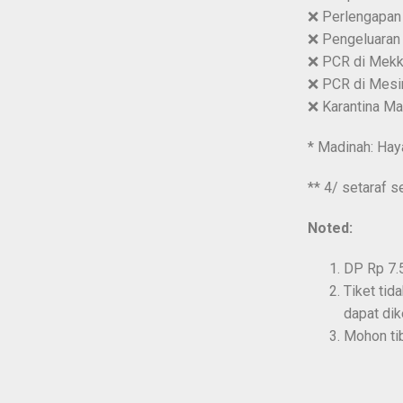
❌ Perlengapan
❌ Pengeluaran 
❌ PCR di Mekka
❌ PCR di Mesir
❌ Karantina Man
* Madinah: Hay
** 4/ setaraf s
Noted:
DP Rp 7.5
Tiket tid
dapat dik
Mohon ti