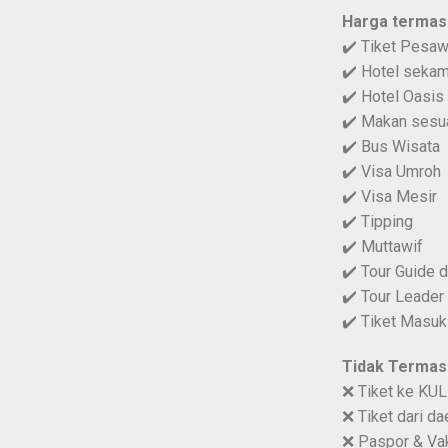
Harga termas
✔️ Tiket Pesaw
✔️ Hotel sekam
✔️ Hotel Oasis 
✔️ Makan sesuai
✔️ Bus Wisata
✔️ Visa Umroh
✔️ Visa Mesir
✔️ Tipping
✔️ Muttawif
✔️ Tour Guide d
✔️ Tour Leader
✔️ Tiket Masuk
Tidak Termas
❌ Tiket ke KUL
❌ Tiket dari da
❌ Paspor & Va